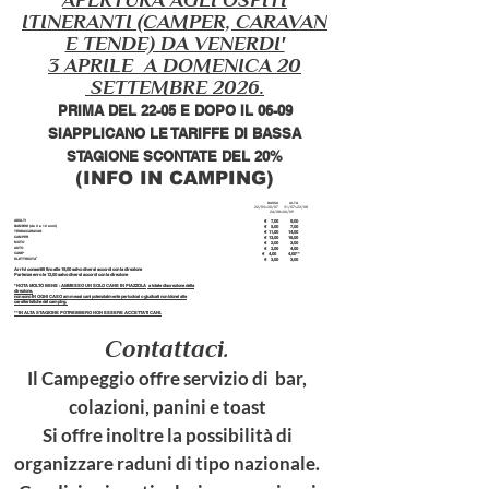
ITINERANTI (CAMPER, CARAVAN
E TENDE) DA VENERDI'
3
APRILE A DOMENICA 20
SETTEMBRE
2026.
PRIMA DEL 22
-05 E DOPO IL 06-09
SIAPPLICANO LE TARIFFE DI BASSA
STAGIONE
SCONTATE DEL 20%
(INFO IN CAMPING)
BASSA
ALTA
22
/05>30/07 31/07>23/08
24/08>06/09
ADULTI
€ 7,00
9,00
BAMBINI (da 3 a 12 anni)
€ 5,00 7,00
TENDA/CARAVAN
€ 11,00 14,00
CAMPER
€ 13,00 16,00
MOTO
€ 2,00 3,00
AUTO
€ 3,00 4,00
CANE*
€ 4,00 4,00**
'
ELETTRICITA
€ 3,00 3,00
Arrivi consentiti fino alle 19,00 salvo diversi accordi con la direzione
Partenze enro le 12,00 salvo diversi accordi con la direzione
*NOTA MOLTO BENE :
AMMESSO UN SOLO CANE IN PIAZZOLA
a totale discrezione della
direzione,
non sono IN OGNI CASO ammessi cani potenzialmente pericolosi o giudicati non idonei alle
caratteristiche del camping.
**IN ALTA STAGIONE POTREBBERO NON ESSERE ACCETTATI CANI.
Contattaci.
Il Campeggio offre servizio di bar,
colazioni, panini e toast
Si offre inoltre la possibilità di
organizzare raduni di tipo nazionale.