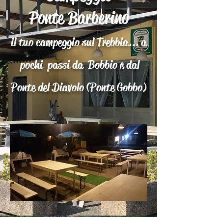
Ponte B
ar
be
rin
o
il tuo campeggio sul Trebbia...
a
pochi passi
da Bobbio
e
dal
Ponte del Diavolo (Ponte Gobbo)