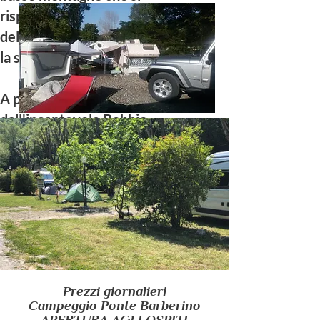
rispecchiano nell’acqua limpida
del fiume Trebbia famoso per
la sua purezza e trasparenza.
A pochissimi minuti di auto
dall'incantevole Bobbio.
Prezzi giornalieri
Campeggio Ponte Barberino
APERTURA AGLI OSPITI