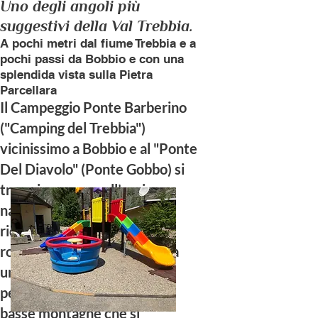
Uno degli angoli più
suggestivi della Val Trebbia.
A pochi metri dal fiume Trebbia e a
pochi passi da Bobbio e con una
splendida vista sulla Pietra
Parcellara
Il Campeggio Ponte Barberino
("Camping del Trebbia")
vicinissimo a Bobbio e al "Ponte
Del Diavolo" (Ponte Gobbo) si
trova immerso nell’oasi
naturale della Valtrebbia a
ridosso della costa a tratti
rocciosa e a tratti coperta da
una fitta foresta posta sui
pendii scoscesi delle alte e
basse montagne che si